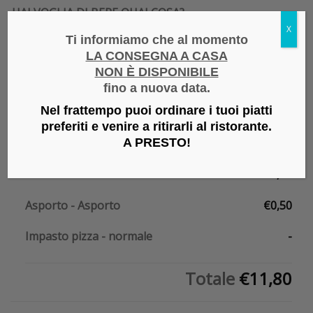
HAI VOGLIA DI BERE QUALCOSA?
X
Ti informiamo che al momento
Pepsi in bottiglietta di vetro
(+
3,90
)
LA CONSEGNA A CASA
Pepsi Zero Zucchero in bottiglietta di vetro
(+
3,90
)
NON È DISPONIBILE
fino a nuova data.
Impasto pizza
Nel frattempo puoi ordinare i tuoi piatti
preferiti e venire a ritirarli al ristorante.
A PRESTO
!
1x
Pizza Rustica
€11,30
Asporto
-
Asporto
€0,50
Impasto pizza
-
normale
-
Totale
€11,80