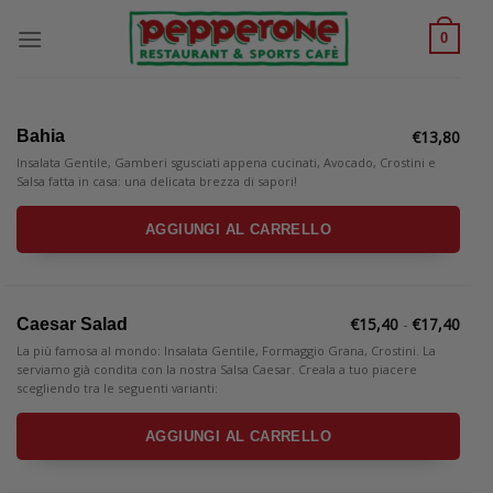
Skip
to
0
content
€
13,80
Bahia
Insalata Gentile, Gamberi sgusciati appena cucinati, Avocado, Crostini e
Salsa fatta in casa: una delicata brezza di sapori!
AGGIUNGI AL CARRELLO
Fasc
€
15,40
-
€
17,40
Caesar Salad
di
prez
La più famosa al mondo: Insalata Gentile, Formaggio Grana, Crostini. La
da
serviamo già condita con la nostra Salsa Caesar. Creala a tuo piacere
€15,
scegliendo tra le seguenti varianti:
a
€17,
AGGIUNGI AL CARRELLO
Questo