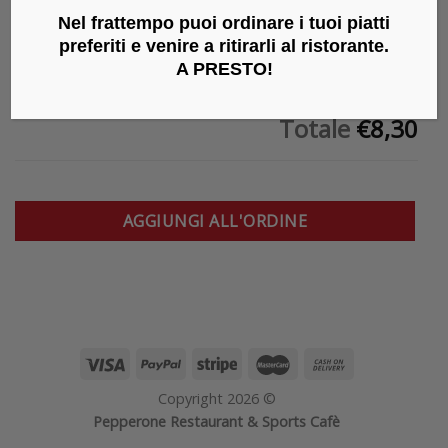
1x
Blueberry Cheese Brulee (Mirtillo)
€7,80
Nel frattempo puoi ordinare i tuoi piatti
preferiti e venire a ritirarli al ristorante.
Asporto
-
Asporto
€0,50
A PRESTO
!
Totale
€8,30
AGGIUNGI ALL'ORDINE
Copyright 2026 ©
Pepperone Restaurant & Sports Cafè